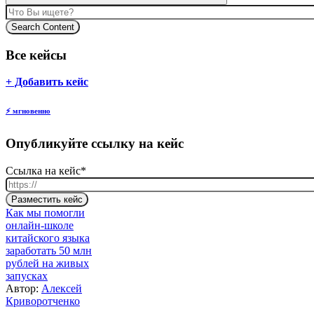
Search Content
Все кейсы
body
+ Добавить кейс
⚡
мгновенно
Опубликуйте ссылку на кейс
Ссылка на кейс
*
Разместить кейс
Как мы помогли
онлайн-школе
китайского языка
заработать 50 млн
рублей на живых
запусках
Автор:
Алексей
Криворотченко