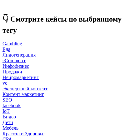
👇 Смотрите кейсы по выбранному
тегу
Gambling
Еда
Лидогенерация
eCommerce
Инфобизнес
Продажи
Нейромаркетинг
vc
Экспертный контент
Контент маркетинг
SEO
facebook
IoT
Видео
Дети
Мебель
Красота и Здоровье
CPA