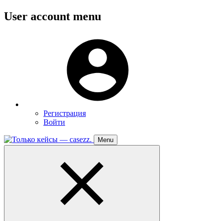
Перейти
User account menu
к
основному
Меню
содержанию
пользователя
Регистрация
Войти
Menu
Toggle
navigation