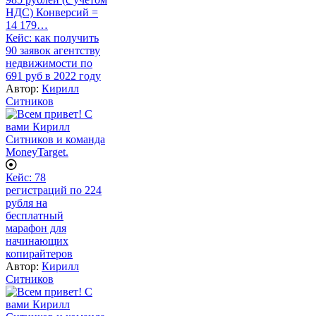
НДС) Конверсий =
14 179…
Кейс: как получить
90 заявок агентству
недвижимости по
691 руб в 2022 году
Автор:
Кирилл
Ситников
Кейс: 78
регистраций по 224
рубля на
бесплатный
марафон для
начинающих
копирайтеров
Автор:
Кирилл
Ситников