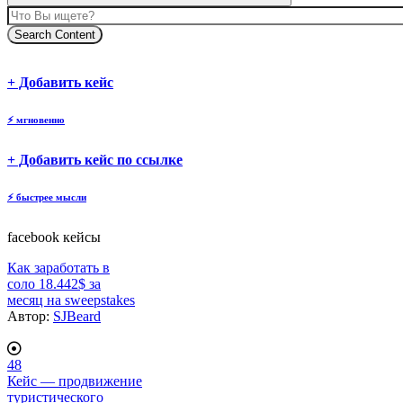
Search Content
body
body
+ Добавить кейс
⚡
мгновенно
body
+ Добавить кейс по ссылке
⚡
быстрее мысли
facebook кейсы
Как заработать в
соло 18.442$ за
месяц на sweepstakes
Автор:
SJBeard
48
Кейс — продвижение
туристического