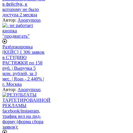
в фейсбук, к
которому не было
доступа 2 месяца
Автор:
Anonymous
Разблокировка
[КЕЙС] 1 306 заявок
в СТУДИЮ
РАСТЯЖКИ по 158
руб. | Выручка 5
млн. рублей, за 3
мес. | Roas - 2 440% |
г. Москва
Автор:
Anonymous