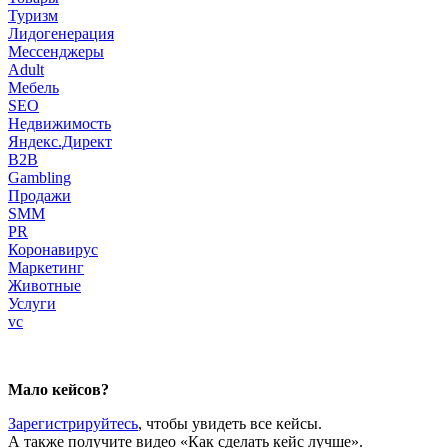
Туризм
Лидогенерация
Мессенджеры
Adult
Мебель
SEO
Недвижимость
Яндекс.Директ
B2B
Gambling
Продажи
SMM
PR
Коронавирус
Маркетинг
Животные
Услуги
vc
body
Мало кейсов?
Зарегистрируйтесь
, чтобы увидеть все кейсы.
А также получите видео «Как сделать кейс лучше».