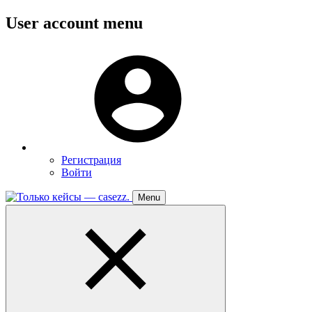
Перейти
User account menu
к
основному
Меню
содержанию
пользователя
Регистрация
Войти
Menu
Toggle
navigation