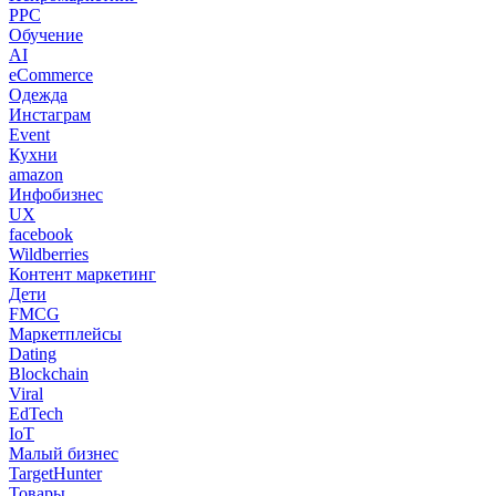
PPC
Обучение
AI
eCommerce
Одежда
Инстаграм
Event
Кухни
amazon
Инфобизнес
UX
facebook
Wildberries
Контент маркетинг
Дети
FMCG
Маркетплейсы
Dating
Blockchain
Viral
EdTech
IoT
Малый бизнес
TargetHunter
Товары