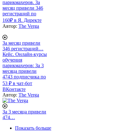
парикмахеров. За
месяц привели 346
регистраций по
160₽ в Я. Директе
Автор:
The Verga
За месяц привели
346 регистраций…
Кейс. Онлайн-курсы
обучения
парикмахеров: За 3
месяца привели
4743 подписчика по
53 ₽ в чат-бот
ВКонтакте
Автор:
The Verga
За 3 месяца привели
474…
Нумерация
Показать больше
страниц