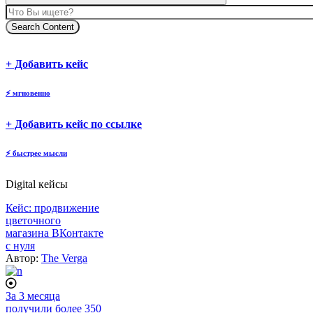
Search Content
body
body
+ Добавить кейс
⚡
мгновенно
body
+ Добавить кейс по ссылке
⚡
быстрее мысли
Digital кейсы
Кейс: продвижение
цветочного
магазина ВКонтакте
с нуля
Автор:
The Verga
За 3 месяца
получили более 350