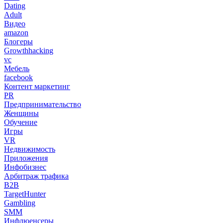
Dating
Adult
Видео
amazon
Блогеры
Growthhacking
vc
Мебель
facebook
Контент маркетинг
PR
Предпринимательство
Женщины
Обучение
Игры
VR
Недвижимость
Приложения
Инфобизнес
Арбитраж трафика
B2B
TargetHunter
Gambling
SMM
Инфлюенсеры