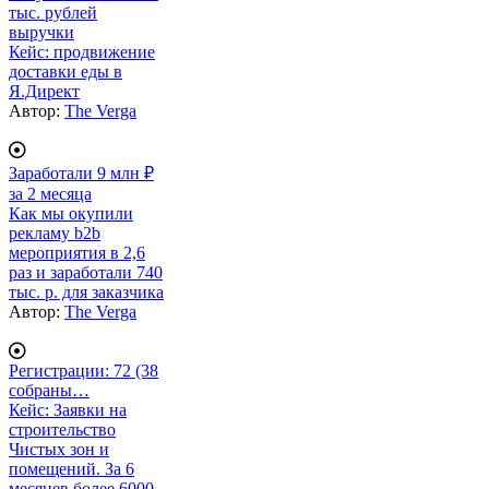
тыс. рублей
выручки
Кейс: продвижение
доставки еды в
Я.Директ
Автор:
The Verga
Заработали 9 млн ₽
за 2 месяца
Как мы окупили
рекламу b2b
мероприятия в 2,6
раз и заработали 740
тыс. р. для заказчика
Автор:
The Verga
Регистрации: 72 (38
собраны…
Кейс: Заявки на
строительство
Чистых зон и
помещений. За 6
месяцев более 6000