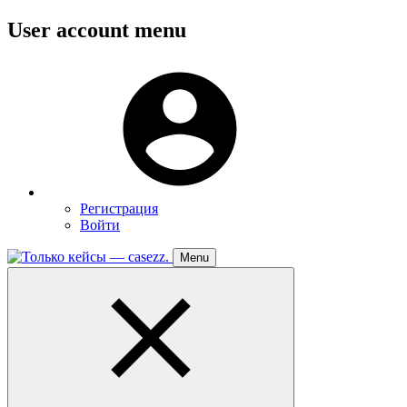
Перейти
User account menu
к
основному
Меню
содержанию
пользователя
Регистрация
Войти
Menu
Toggle
navigation