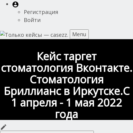
Перейти
Меню
User
к
пользователя
Регистрация
account
основному
Войти
menu
содержанию
Menu
Toggle
navigation
Кейс таргет
стоматология Вконтакте.
Стоматология
Бриллианс в Иркутске.С
1 апреля - 1 мая 2022
года