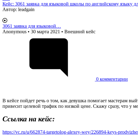
Кейс: 3061 заявка для языковой школы по английскому языку 
Автор:
leadgain
3061 заявка для языковой…
Anonymous
• 30 марта 2021 • Внешний кейс
0
комментарии
В кейсе пойдет речь о том, как девушка помогает мастерам вый
привесит целевой трафик по низкой цене. Скажу сразу, что у м
Ссылка на кейс:
https://vc.ru/u/662874-targetolog-alexey-wey/226894-keys-prodvizh