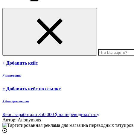
body
+ Добавить кейс
⚡
мгновенно
body
+ Добавить кейс по ссылке
⚡
быстрее мысли
Кейс: заработали 350 000 $ на переводных тату
Автор:
Anonymous