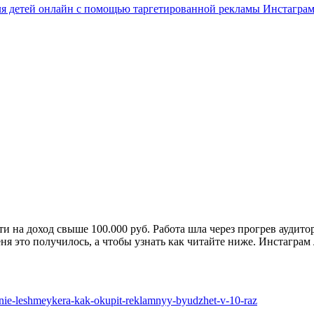
для детей онлайн с помощью таргетированной рекламы Инстагра
ти на доход свыше 100.000 руб. Работа шла через прогрев аудито
еня это получилось, а чтобы узнать как читайте ниже. Инстаграм
enie-leshmeykera-kak-okupit-reklamnyy-byudzhet-v-10-raz