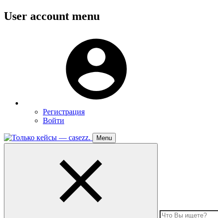
Перейти
User account menu
к
основному
Меню
содержанию
пользователя
Регистрация
Войти
Menu
Toggle
navigation