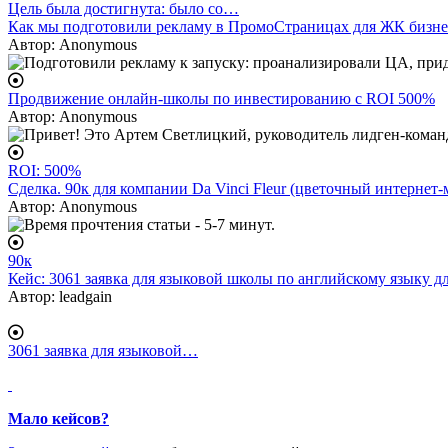
Цель была достигнута: было со…
Как мы подготовили рекламу в ПромоСтраницах для ЖК бизне
Автор:
Anonymous
Продвижение онлайн-школы по инвестированию с ROI 500%
Автор:
Anonymous
ROI: 500%
Сделка. 90к для компании Da Vinci Fleur (цветочный интернет-
Автор:
Anonymous
90к
Кейс: 3061 заявка для языковой школы по английскому языку 
Автор:
leadgain
3061 заявка для языковой…
body
Мало кейсов?