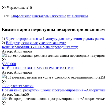
Результат:
x10
Теги:
Инфобизнес
Инстаграм
Обучение
vc
Женщины
body
Комментарии недоступны незарегистрированным 
1)
Зарегистрироваться за 1 минуту для получения редких релев
2)
Войдите, если у вас уже есть аккаунт.
Кейс: заработали 350 000 $ на переводных тату
Автор:
Anonymous
$350 000
КЕЙС ПО СЛОЖНОМУ ОКРАШИВАНИЮ
Автор:
Anonymous
133 целевых заявки
Новый кейс, раскрутки школы программирования «Алгоритмик
Автор:
Yazntar56