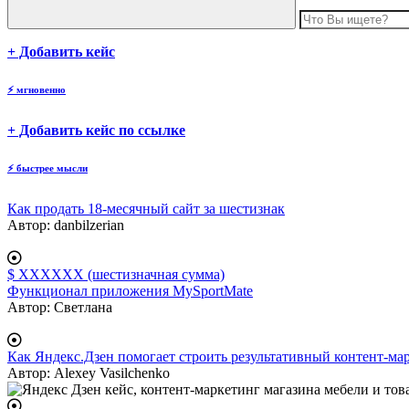
body
+ Добавить кейс
⚡
мгновенно
body
+ Добавить кейс по ссылке
⚡
быстрее мысли
Как продать 18-месячный сайт за шестизнак
Автор:
danbilzerian
$ XXXXXX (шестизначная сумма)
Функционал приложения MySportMate
Автор:
Светлана
Как Яндекс.Дзен помогает строить результативный контент-ма
Автор:
Alexey Vasilchenko