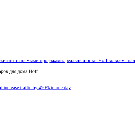
ркетинг с прямыми продажами: реальный опыт Hoff во время па
d increase traffic by 450% in one day