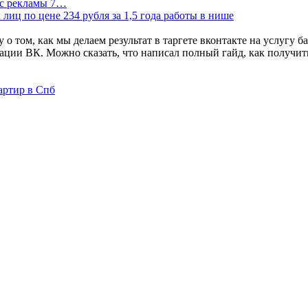
и с рекламы 7…
 лиц по цене 234 рубля за 1,5 года работы в нише
артир в Спб