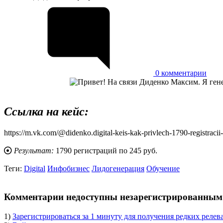
0
комментарии
Ссылка на кейс:
https://m.vk.com/@didenko.digital-keis-kak-privlech-1790-registraci
Результат:
1790 регистраций по 245 руб.
Теги:
Digital
Инфобизнес
Лидогенерация
Обучение
body
Комментарии недоступны незарегистрированным 
1)
Зарегистрироваться за 1 минуту для получения редких релев