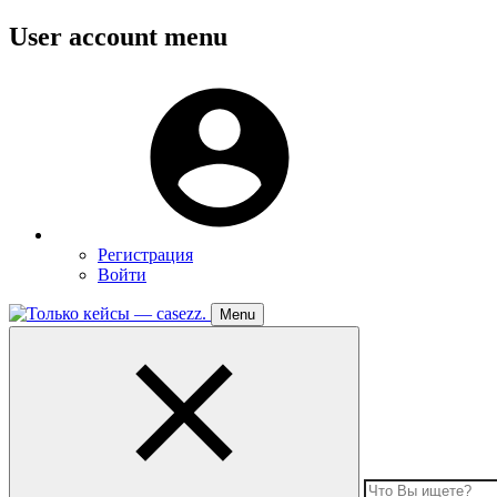
Перейти
User account menu
к
основному
Меню
содержанию
пользователя
Регистрация
Войти
Menu
Toggle
navigation