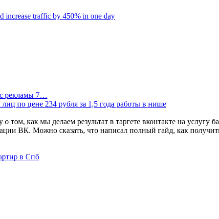
d increase traffic by 450% in one day
и с рекламы 7…
 лиц по цене 234 рубля за 1,5 года работы в нише
артир в Спб