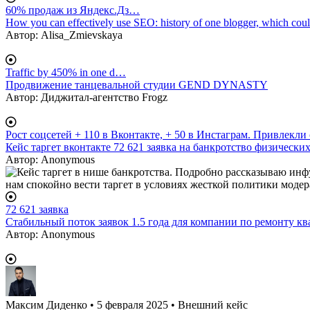
60% продаж из Яндекс.Дз…
How you can effectively use SEO: history of one blogger, which coul
Автор:
Alisa_Zmievskaya
Traffic by 450% in one d…
Продвижение танцевальной студии GEND DYNASTY
Автор:
Диджитал-агентство Frogz
Рост соцсетей + 110 в Вконтакте, + 50 в Инстаграм. Привлекл
Кейс таргет вконтакте 72 621 заявка на банкротство физических
Автор:
Anonymous
72 621 заявка
Стабильный поток заявок 1.5 года для компании по ремонту кв
Автор:
Anonymous
Максим Диденко
• 5 февраля 2025 • Внешний кейс