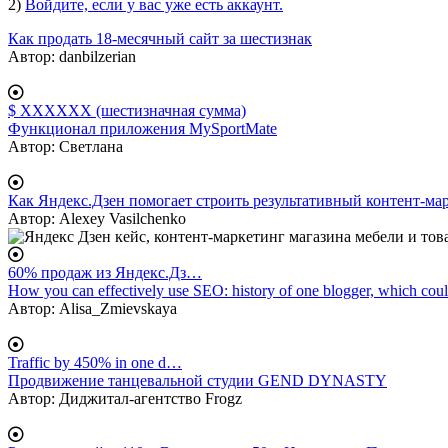
2)
Войдите, если у вас уже есть аккаунт.
body
Как продать 18-месячный сайт за шестизнак
Автор:
danbilzerian
$ XXXXXX (шестизначная сумма)
Функционал приложения MySportMate
Автор:
Светлана
Как Яндекс.Дзен помогает строить результативный контент-ма
Автор:
Alexey Vasilchenko
60% продаж из Яндекс.Дз…
How you can effectively use SEO: history of one blogger, which coul
Автор:
Alisa_Zmievskaya
Traffic by 450% in one d…
Продвижение танцевальной студии GEND DYNASTY
Автор:
Диджитал-агентство Frogz