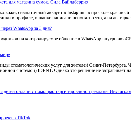
джета для магазина сумок. Сила Вайлдберриз
 через WhatsApp за 3 дня?
 мир»
для детей онлайн с помощью таргетированной рекламы Инстагра
проект в TikTok