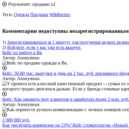
Результат:
продажи x2
Теги:
Одежда
Продажи
Wildberries
body
Комментарии недоступны незарегистрированным 
1)
Зарегистрироваться за 1 минуту для получения редких релев
2)
Войдите, если у вас уже есть аккаунт.
Кейс по работе в Вк
Автор:
Anonymous
Кейс: 50-80 тыс. выручки в день на 2 тыс. руб. рекламного бю
Автор:
Anonymous
Кейс: Как оживить базу клиентов и заработать более 2 млн. руб.
Автор:
Anonymous
2 000 000 руб.
Как увеличить конверсию на 23%? Кейс стоматологии «Новый