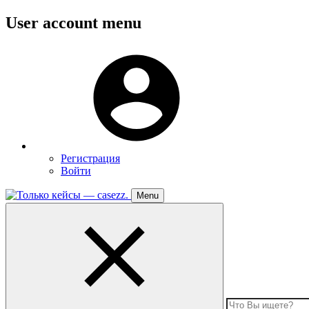
Перейти
User account menu
к
основному
Меню
содержанию
пользователя
Регистрация
Войти
Menu
Toggle
navigation