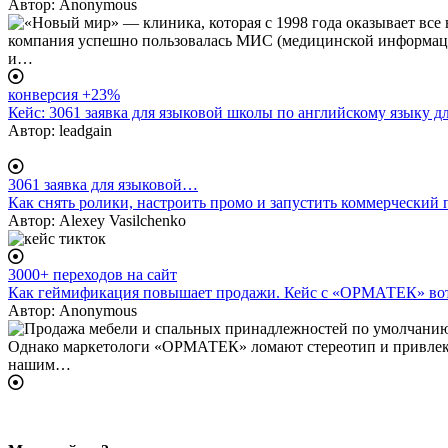
Автор:
Anonymous
конверсия +23%
Кейс: 3061 заявка для языковой школы по английскому языку 
Автор:
leadgain
3061 заявка для языковой…
Как снять ролики, настроить промо и запустить коммерческий 
Автор:
Alexey Vasilchenko
3000+ переходов на сайт
Как геймификация повышает продажи. Кейс с «ОРМАТЕК» вот
Автор:
Anonymous
body