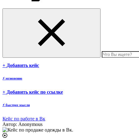
body
+ Добавить кейс
⚡
мгновенно
body
+ Добавить кейс по ссылке
⚡
быстрее мысли
Кейс по работе в Вк
Автор:
Anonymous