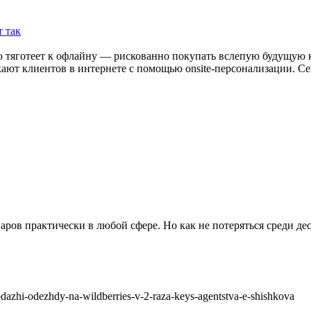
 так
odazhi-odezhdy-na-wildberries-v-2-raza-keys-agentstva-e-shishkova