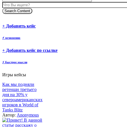
Search Content
body
body
+ Добавить кейс
⚡
мгновенно
body
+ Добавить кейс по ссылке
⚡
быстрее мысли
Игры кейсы
Как мы подняли
ретеншн третьего
дня на 30% у
североамериканских
игроков в World of
Tanks Blitz
Автор:
Anonymous