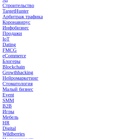
Строительство
TargetHunter
Арбитраж трафика
Коронавирус
Инфобизнес
Продажи
IoT
Dating
FMCG
eCommerce
Блогеры
Blockchain
Growthhacking
Нейромаркетинг
Стоматология
Малый бизнес
Event
SMM
B2B
Игры
Мебель
HR
Digital
Wildberries