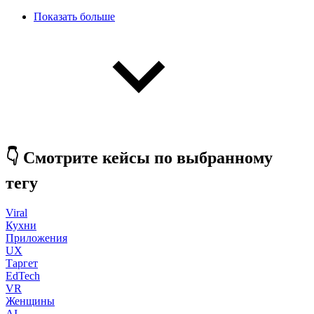
Нумерация
Показать больше
страниц
👇 Смотрите кейсы по выбранному
тегу
Viral
Кухни
Приложения
UX
Таргет
EdTech
VR
Женщины
AI