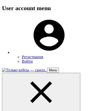
Перейти
User account menu
к
основному
Меню
содержанию
пользователя
Регистрация
Войти
Menu
Toggle
navigation