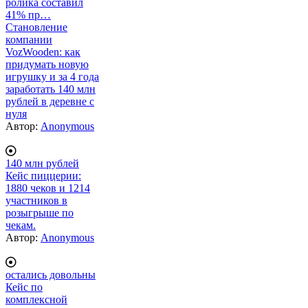
ролика составил
41% пр…
Становление
компании
VozWooden: как
придумать новую
игрушку и за 4 года
заработать 140 млн
рублей в деревне с
нуля
Автор:
Anonymous
140 млн рублей
Кейс пиццерии:
1880 чеков и 1214
участников в
розыгрыше по
чекам.
Автор:
Anonymous
остались довольны
Кейс по
комплексной