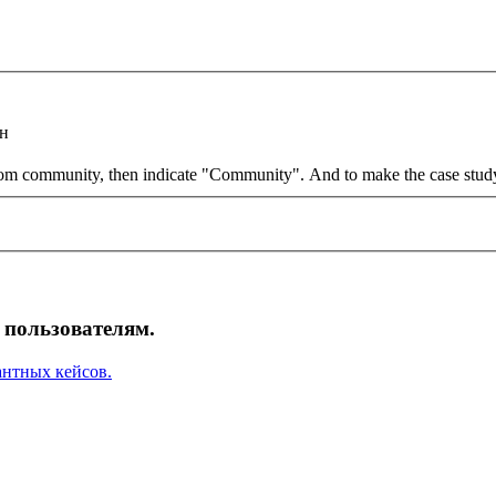
ан
com community, then indicate "Community". And to make the case study v
пользователям.
антных кейсов.