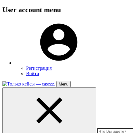
Перейти
User account menu
к
основному
Меню
содержанию
пользователя
Регистрация
Войти
Menu
Toggle
navigation