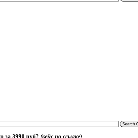
Search 
р за 3990 руб?
(кейс по ссылке)