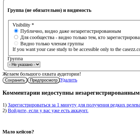
Группа (не обязательно) и видимость
Visibility
*
Публично, видно даже незарегистрированным
Для сообщества - видно только тем, кто зарегистриров
Видно только членам группы
If you want your case study to be accessible only to the casezz.
Группа
Вертикальные
Желаем большого охвата аудитории!
вкладки
Удалить
Сохранить
Предпросмотр
body
Комментарии недоступны незарегистрированным 
1)
Зарегистрироваться за 1 минуту для получения редких релев
2)
Войдите, если у вас уже есть аккаунт.
body
Мало кейсов?