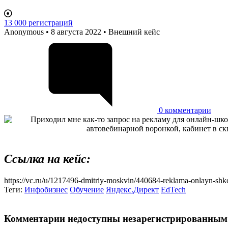
13 000 регистраций
Anonymous
• 8 августа 2022 • Внешний кейс
0
комментарии
Ссылка на кейс:
https://vc.ru/u/1217496-dmitriy-moskvin/440684-reklama-onlayn-shk
Теги:
Инфобизнес
Обучение
Яндекс.Директ
EdTech
body
Комментарии недоступны незарегистрированным 