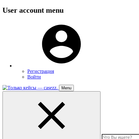
Перейти
User account menu
к
основному
Меню
содержанию
пользователя
Регистрация
Войти
Menu
Toggle
navigation