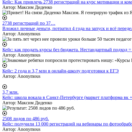
Кейс: Как привлечь 2738 регистраций на курс мотивации и к
Автор:
Максим Диденко
2738 регистраций по 37…
Вложил личные деньги, потратил 4 года на запуск и всё переде
Автор:
Anonymous
Кейс: как продать курсы без бюджета. Нестандартный подход =
Автор:
Anonymous
Кейс: 2 года и 3,7 млн в онлайн-школу подготовки к ЕГЭ
Автор:
Anonymous
3,7 млн.
Кейс: школа вокала в Санкт-Петербурге (маркет платформа вк +
Автор:
Максим Диденко
2508 лидов по 486 руб.
Кейс: получили 13 000 регистраций на вебинары по фотообраб
Автор:
Anonymous