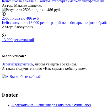
Кейс: школа вокала в Санкт-Петербурге (маркет платформа вк +
Автор:
Максим Диденко
2508 лидов по 486 руб.
Кейс: получили 13 000 регистраций на вебинары по фотообраб
Автор:
Anonymous
13 000 регистраций
body
Мало кейсов?
Зарегистрируйтесь
, чтобы увидеть все кейсы.
А также получите видео «Как сделать кейс лучше».
Footer
Франчайзинг / Решения для бизнеса / White label