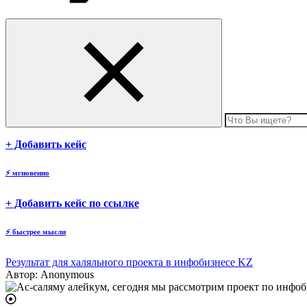
body
+ Добавить кейс
⚡
мгновенно
body
+ Добавить кейс по ссылке
⚡
быстрее мысли
Результат для халяльного проекта в инфобизнесе KZ
Автор:
Anonymous