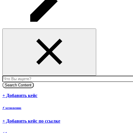
Search Content
body
+ Добавить кейс
⚡
мгновенно
body
+ Добавить кейс по ссылке