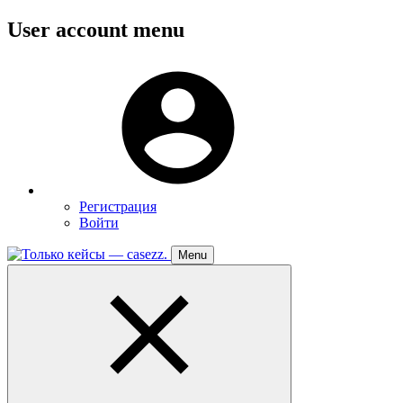
Перейти
User account menu
к
основному
Меню
содержанию
пользователя
Регистрация
Войти
Menu
Toggle
navigation