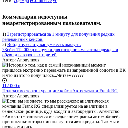
Теги:
Одежда
eCommerce
vc
body
Комментарии недоступны
незарегистрированным пользователям.
1)
Зарегистрироваться за 1 минуту для получения редких
релевантных кейсов.
2)
Войдите, если у вас уже есть аккаунт.
?Кейс: 112 000 р выручки для интернет-магазина одежды и
обуви для взрослых и детей
Автор:
Anonymous
112 000 р
Польза вместо конкуренции: кейс «Автостата» и Frank RG
Автор:
Anonymous