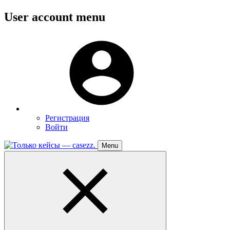
Перейти
User account menu
к
основному
Меню
содержанию
пользователя
Регистрация
Войти
Menu
Toggle
navigation