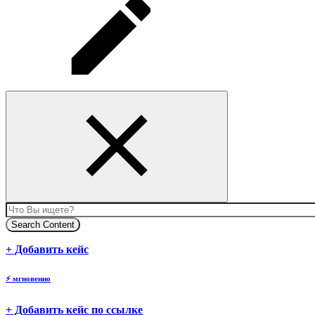
Search Content
body
+ Добавить кейс
⚡
мгновенно
body
+ Добавить кейс по ссылке