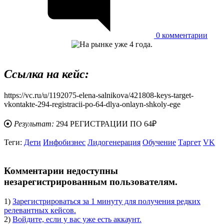
0
комментарии
Ссылка на кейс:
https://vc.ru/u/1192075-elena-salnikova/421808-keys-target-
vkontakte-294-registracii-po-64-dlya-onlayn-shkoly-ege
Результат:
294 РЕГИСТРАЦИИ ПО 64₽
Теги:
Дети
Инфобизнес
Лидогенерация
Обучение
Таргет
VK
body
Комментарии недоступны
незарегистрированным пользователям.
1)
Зарегистрироваться за 1 минуту для получения редких
релевантных кейсов.
2)
Войдите, если у вас уже есть аккаунт.